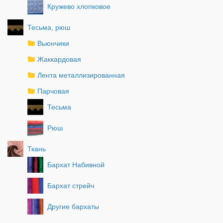
Кружево хлопковое
Тесьма, рюш
Вьюнчики
Жаккардовая
Лента металлизированная
Парчовая
Тесьма
Рюш
Ткань
Бархат Набивной
Бархат стрейч
Другие бархаты