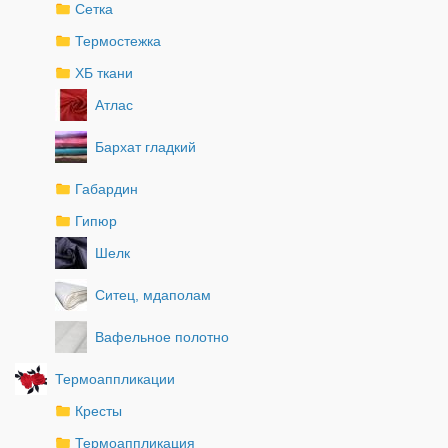
Сетка
Термостежка
ХБ ткани
Атлас
Бархат гладкий
Габардин
Гипюр
Шелк
Ситец, мдаполам
Вафельное полотно
Термоаппликации
Кресты
Термоаппликация