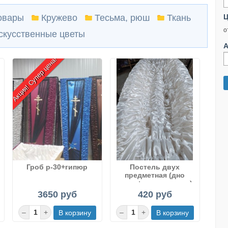
овары
Кружево
Тесьма, рюш
Ткань
Ц
о
скусственные цветы
А
Акция! Супер цена!
Гроб р-30+гипюр
Постель двух
предметная (дно
атлас+крышка шелк)
3650 руб
420 руб