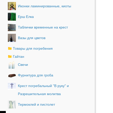
Иконки ламинированные, киоты
Ерш Елка
Таблички временные на крест
Вазы для цветов
Товары для погребения
Гайтан
Свечи
Фурнитура для гроба
Крест погребальный "В руку" и
Разрешительная молитва
Термоклей и пистолет