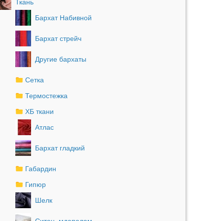
Ткань
Бархат Набивной
Бархат стрейч
Другие бархаты
Сетка
Термостежка
ХБ ткани
Атлас
Бархат гладкий
Габардин
Гипюр
Шелк
Ситец, мдаполам