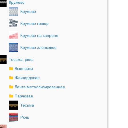
Кружево
Кружево
Кружево гипюр
Кружево на капроне
Кружево хлопковое
Тесьма, рюш
Вьюнчики
Жаккардовая
Лента металлизированная
Парчовая
Тесьма
Рюш