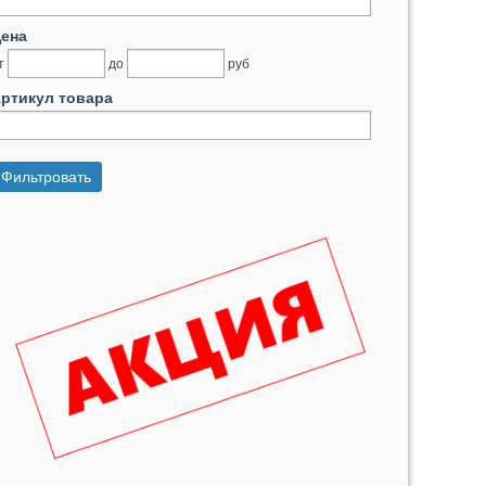
ена
т
до
руб
ртикул товара