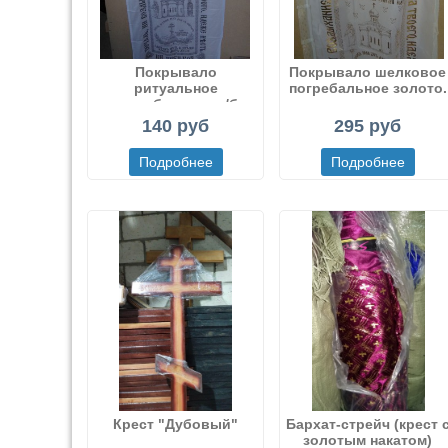
Покрывало
Покрывало шелковое
ритуальное
погребальное золото.
погребальное х/б
140 руб
295 руб
Крест "Дубовый"
Бархат-стрейч (крест 
золотым накатом)