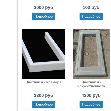
плотность 150 гр на
м.п.
2000 руб
103 руб
Цветник из мрамора
Цветник из
искусственного
мрамора (или
декоративного бетона
3300 руб
4200 руб