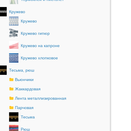
Кружево
Кружево
Кружево гипюр
Кружево на капроне
Кружево хлопковое
Тесьма, рюш
Вьюнчики
Жаккардовая
Лента металлизированная
Парчовая
Тесьма
Рюш