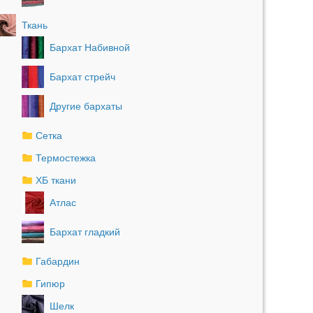
Ткань
Бархат Набивной
Бархат стрейч
Другие бархаты
Сетка
Термостежка
ХБ ткани
Атлас
Бархат гладкий
Габардин
Гипюр
Шелк