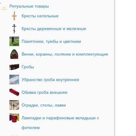
Ритуальные товары
Кресты нательные
Кресты деревянные и железные
Памятники, тумбы и цветники
Венки, корзины, полянки и комплектующие
Гробы
Убранство гроба внутреннее
Обивка гроба внешняя
Оградки, столы, лавки
Лампадки и парафиновые вкладыши с
фитилем