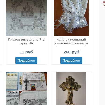
»
Платок ритуальный в
Капр ритуальный
руку х/б
атласный с накатом
(крест или цветы)
11 руб
260 руб