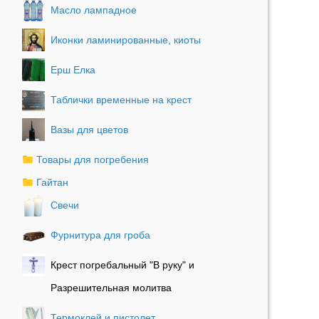
Масло лампадное
Иконки ламинированные, киоты
Ерш Елка
Таблички временные на крест
Вазы для цветов
Товары для погребения
Гайтан
Свечи
Фурнитура для гроба
Крест погребальный "В руку" и
Разрешительная молитва
Термоклей и пистолет