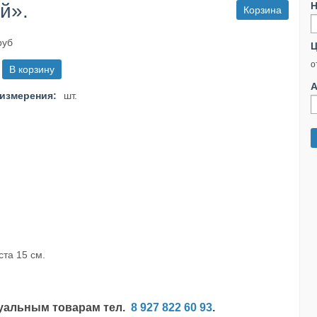
й».
Н
Корзина
руб
Ц
о
А
измерения:
шт.
ста 15 см.
туальным товарам тел.
8 927 822 60 93
.