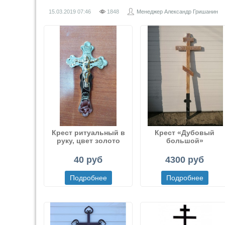
15.03.2019
07:46
1848
Менеджер Александр Гришанин
Крест ритуальный в
Крест «Дубовый
руку, цвет золото
большой»
глянец
40 руб
4300 руб