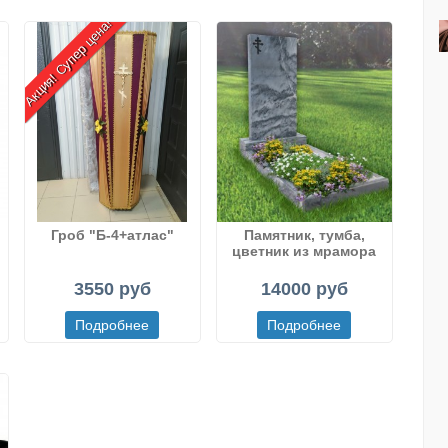
Акция! Супер цена!
Гроб "Б-4+атлас"
Памятник, тумба,
цветник из мрамора
рисованного
(Полевского)
3550 руб
14000 руб