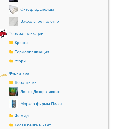
Ситец, мдаполам
Вафельное полотно
Термоаппликации
Кресты
Термоаппликация
Узоры
Фурнитура
Воротнички
Ленты Декоративные
Маркер фирмы Пилот
Жемчуг
Косая бейка и кант