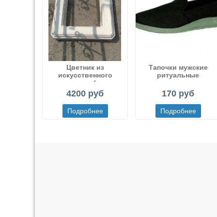
Цветник из
Тапочки мужские
искусственного
ритуальные
мрамора (или
декоративного бетона)
4200 руб
170 руб