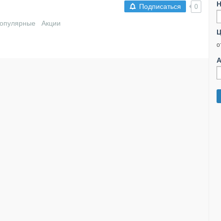
Н
Подписаться
0
опулярные
Акции
Ц
о
А