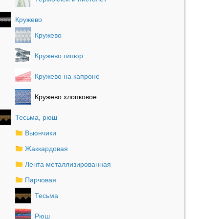
Кружево
Кружево
Кружево гипюр
Кружево на капроне
Кружево хлопковое
Тесьма, рюш
Вьюнчики
Жаккардовая
Лента металлизированная
Парчовая
Тесьма
Рюш