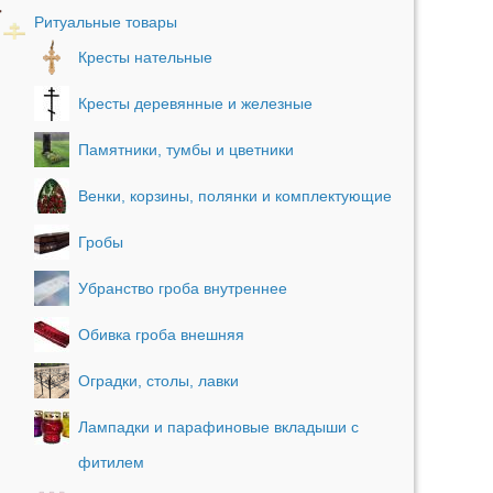
Ритуальные товары
Кресты нательные
Кресты деревянные и железные
Памятники, тумбы и цветники
Венки, корзины, полянки и комплектующие
Гробы
Убранство гроба внутреннее
Обивка гроба внешняя
Оградки, столы, лавки
Лампадки и парафиновые вкладыши с
фитилем