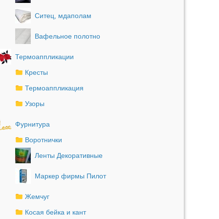
Ситец, мдаполам
Вафельное полотно
Термоаппликации
Кресты
Термоаппликация
Узоры
Фурнитура
Воротнички
Ленты Декоративные
Маркер фирмы Пилот
Жемчуг
Косая бейка и кант