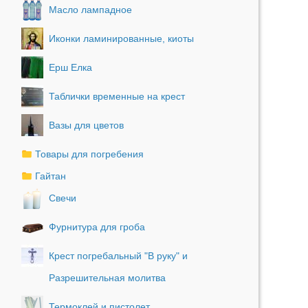
Масло лампадное
Иконки ламинированные, киоты
Ерш Елка
Таблички временные на крест
Вазы для цветов
Товары для погребения
Гайтан
Свечи
Фурнитура для гроба
Крест погребальный "В руку" и
Разрешительная молитва
Термоклей и пистолет