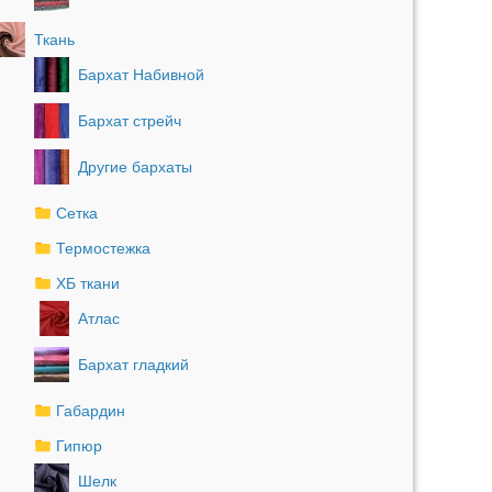
Ткань
Бархат Набивной
Бархат стрейч
Другие бархаты
Сетка
Термостежка
ХБ ткани
Атлас
Бархат гладкий
Габардин
Гипюр
Шелк