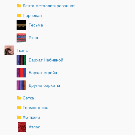
Лента металлизированная
Парчовая
Тесьма
Рюш
Ткань
Бархат Набивной
Бархат стрейч
Другие бархаты
Сетка
Термостежка
ХБ ткани
Атлас