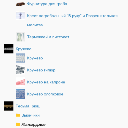
Фурнитура для гроба
Крест погребальный "В руку" и Разрешительная
молитва
Термоклей и пистолет
Кружево
Кружево
Кружево гипюр
Кружево на капроне
Кружево хлопковое
Тесьма, рюш
Вьюнчики
Жаккардовая