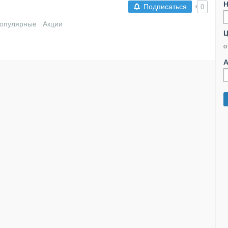
Н
Подписаться
0
опулярные
Акции
Ц
о
А