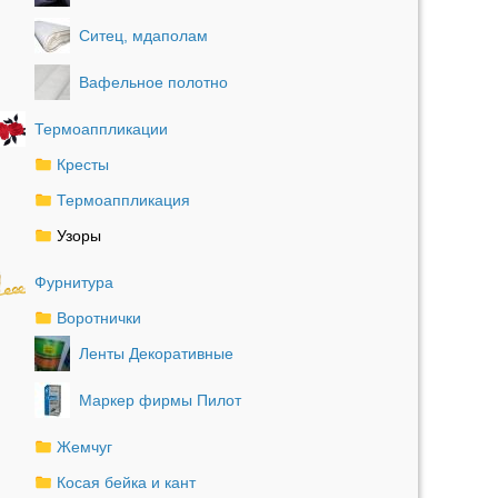
Ситец, мдаполам
Вафельное полотно
Термоаппликации
Кресты
Термоаппликация
Узоры
Фурнитура
Воротнички
Ленты Декоративные
Маркер фирмы Пилот
Жемчуг
Косая бейка и кант