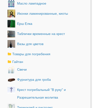
Масло лампадное
Иконки ламинированные, киоты
Ерш Елка
Таблички временные на крест
Вазы для цветов
Товары для погребения
Гайтан
Свечи
Фурнитура для гроба
Крест погребальный "В руку" и
Разрешительная молитва
Термоклей и пистолет