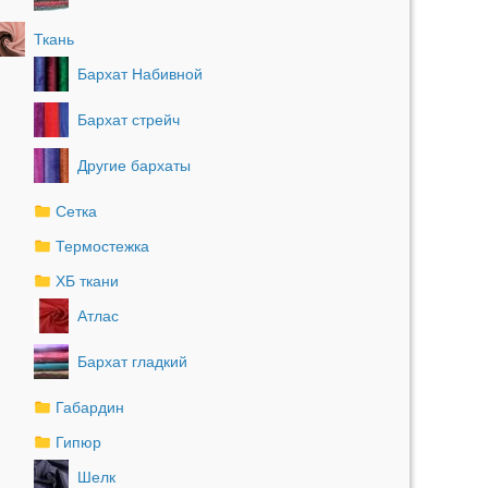
Ткань
Бархат Набивной
Бархат стрейч
Другие бархаты
Сетка
Термостежка
ХБ ткани
Атлас
Бархат гладкий
Габардин
Гипюр
Шелк