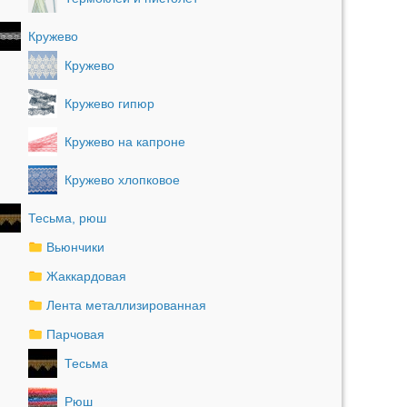
Кружево
Кружево
Кружево гипюр
Кружево на капроне
Кружево хлопковое
Тесьма, рюш
Вьюнчики
Жаккардовая
Лента металлизированная
Парчовая
Тесьма
Рюш