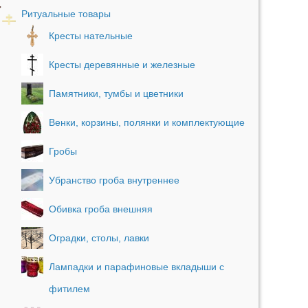
Ритуальные товары
Кресты нательные
Кресты деревянные и железные
Памятники, тумбы и цветники
Венки, корзины, полянки и комплектующие
Гробы
Убранство гроба внутреннее
Обивка гроба внешняя
Оградки, столы, лавки
Лампадки и парафиновые вкладыши с
фитилем