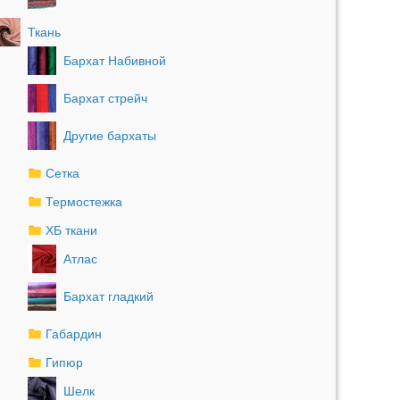
Ткань
Бархат Набивной
Бархат стрейч
Другие бархаты
Сетка
Термостежка
ХБ ткани
Атлас
Бархат гладкий
Габардин
Гипюр
Шелк