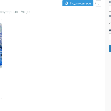
Н
Подписаться
0
опулярные
Акции
Ц
о
А