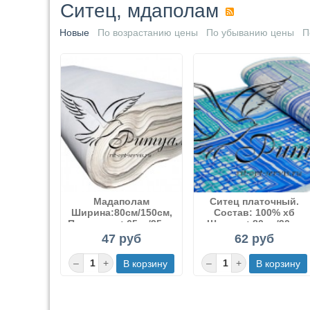
Ситец, мдаполам
Новые
По возрастанию цены
По убыванию цены
П
Мадаполам
Ситец платочный.
Ширинa:80см/150см,
Состав: 100% хб
Плотность: 65гр/95гр,
Ширинa: 80см/90см
Цвет: белый
Плотность: 65гр/95гр
47 руб
62 руб
Цвет: рисунок
Отделка: н