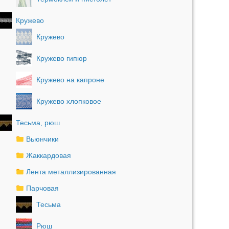
Кружево
Кружево
Кружево гипюр
Кружево на капроне
Кружево хлопковое
Тесьма, рюш
Вьюнчики
Жаккардовая
Лента металлизированная
Парчовая
Тесьма
Рюш