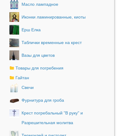
Масло лампадное
Иконки ламинированные, киоты
Ерш Елка
Таблички временные на крест
Вазы для цветов
Товары для погребения
Гайтан
Свечи
Фурнитура для гроба
Крест погребальный "В руку" и
Разрешительная молитва
Термоклей и пистолет