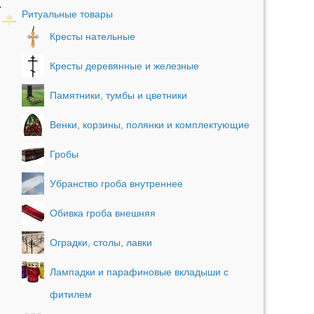
Ритуальные товары
Кресты нательные
Кресты деревянные и железные
Памятники, тумбы и цветники
Венки, корзины, полянки и комплектующие
Гробы
Убранство гроба внутреннее
Обивка гроба внешняя
Оградки, столы, лавки
Лампадки и парафиновые вкладыши с
фитилем