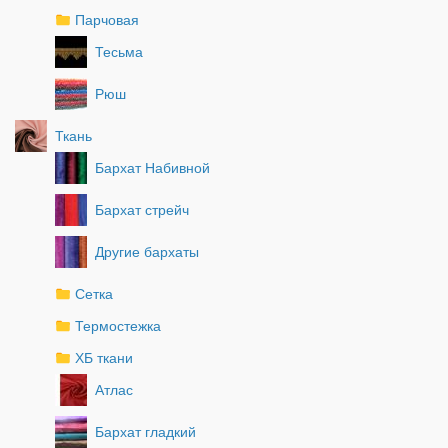
Парчовая
Тесьма
Рюш
Ткань
Бархат Набивной
Бархат стрейч
Другие бархаты
Сетка
Термостежка
ХБ ткани
Атлас
Бархат гладкий