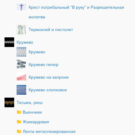
Крест погребальный "В руку" и Разрешительная
молитва
Термоклей и пистолет
Кружево
Кружево
Кружево гипюр
Кружево на капроне
Кружево хлопковое
Тесьма, рюш
Вьюнчики
Жаккардовая
Лента металлизированная