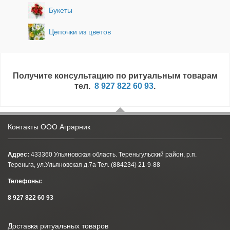
Букеты
Цепочки из цветов
Получите консультацию по ритуальным товарам
тел.
8 927 822 60 93
.
Контакты ООО Аграрник
Адрес:
433360 Ульяновская область. Тереньгульский район, р.п.
Тереньга, ул.Ульяновская д.7а Тел. (884234) 21-9-88
Телефоны:
8 927 822 60 93
Доставка ритуальных товаров