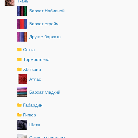
Ткань
Бархат Набивной
Бархат стрейч
Другие бархаты
Сетка
Термостежка
ХБ ткани
Атлас
Бархат гладкий
Габардин
Гипюр
Шелк
Ситец, мдаполам