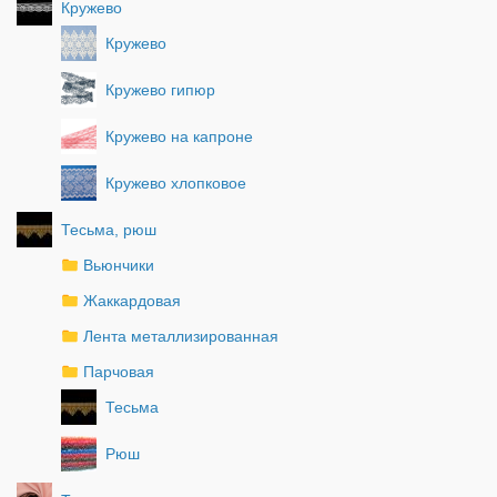
Кружево
Кружево
Кружево гипюр
Кружево на капроне
Кружево хлопковое
Тесьма, рюш
Вьюнчики
Жаккардовая
Лента металлизированная
Парчовая
Тесьма
Рюш