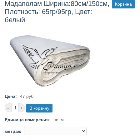
Мадаполам Ширинa:80см/150см,
Корзина
Плотность: 65гр/95гр, Цвет:
белый
Цена:
47 руб
Единица измерения:
пог.м.
метраж