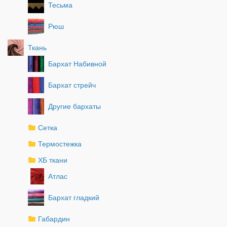
Тесьма
Рюш
Ткань
Бархат Набивной
Бархат стрейч
Другие бархаты
Сетка
Термостежка
ХБ ткани
Атлас
Бархат гладкий
Габардин