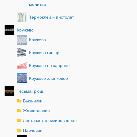
молитва
Термоклей и пистолет
Кружево
Кружево
Кружево гипюр
Кружево на капроне
Кружево хлопковое
Тесьма, рюш
Вьюнчики
Жаккардовая
Лента металлизированная
Парчовая