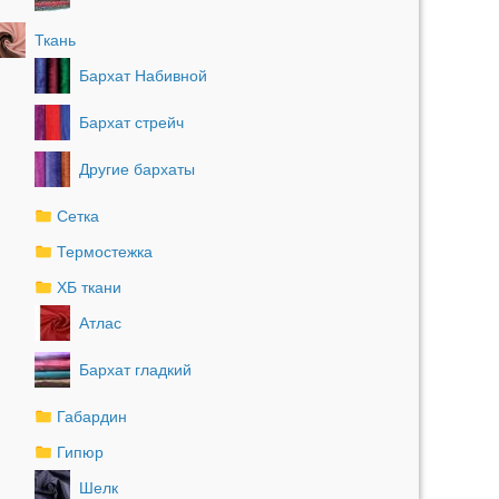
Ткань
Бархат Набивной
Бархат стрейч
Другие бархаты
Сетка
Термостежка
ХБ ткани
Атлас
Бархат гладкий
Габардин
Гипюр
Шелк