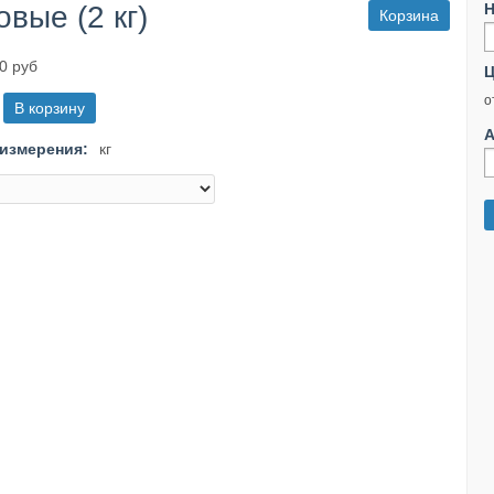
вые (2 кг)
Н
Корзина
0 руб
Ц
о
А
измерения:
кг