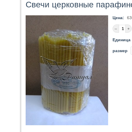
Свечи церковные парафино
Цена:
63
Единица 
размер