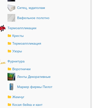
Ситец, мдаполам
Вафельное полотно
Термоаппликации
Кресты
Термоаппликация
Узоры
Фурнитура
Воротнички
Ленты Декоративные
Маркер фирмы Пилот
Жемчуг
Косая бейка и кант