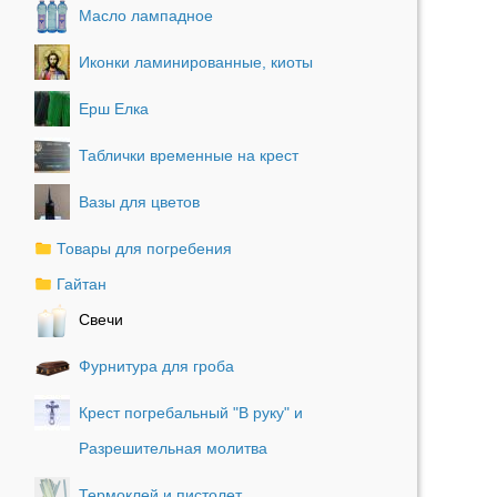
Масло лампадное
Иконки ламинированные, киоты
Ерш Елка
Таблички временные на крест
Вазы для цветов
Товары для погребения
Гайтан
Свечи
Фурнитура для гроба
Крест погребальный "В руку" и
Разрешительная молитва
Термоклей и пистолет