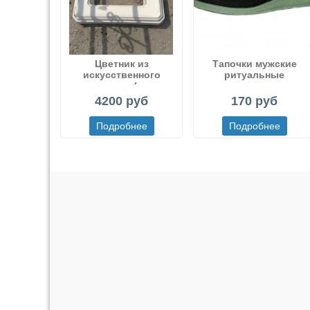
Цветник из
Тапочки мужские
искусственного
ритуальные
мрамора (или
декоративного бетона)
4200 руб
170 руб