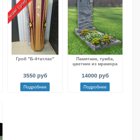
Акция! Супер цена!
Гроб "Б-4+атлас"
Памятник, тумба,
цветник из мрамора
рисованного
(Полевского)
3550 руб
14000 руб