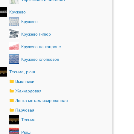
Кружево
Кружево
Кружево гипюр
Кружево на капроне
Кружево хлопковое
Тесьма, рюш
Вьюнчики
Жаккардовая
Лента металлизированная
Парчовая
Тесьма
Рюш