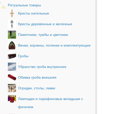
Ритуальные товары
Кресты нательные
Кресты деревянные и железные
Памятники, тумбы и цветники
Венки, корзины, полянки и комплектующие
Гробы
Убранство гроба внутреннее
Обивка гроба внешняя
Оградки, столы, лавки
Лампадки и парафиновые вкладыши с
фитилем