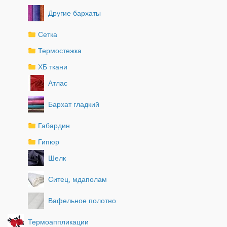
Другие бархаты
Сетка
Термостежка
ХБ ткани
Атлас
Бархат гладкий
Габардин
Гипюр
Шелк
Ситец, мдаполам
Вафельное полотно
Термоаппликации