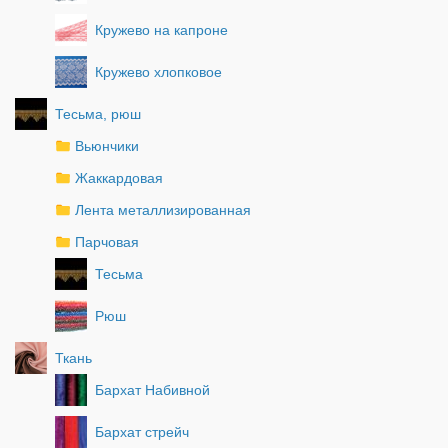
Кружево на капроне
Кружево хлопковое
Тесьма, рюш
Вьюнчики
Жаккардовая
Лента металлизированная
Парчовая
Тесьма
Рюш
Ткань
Бархат Набивной
Бархат стрейч