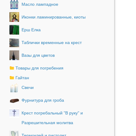
Масло лампадное
Иконки ламинированные, киоты
Ерш Елка
Таблички временные на крест
Вазы для цветов
Товары для погребения
Гайтан
Свечи
Фурнитура для гроба
Крест погребальный "В руку" и
Разрешительная молитва
Термоклей и пистолет