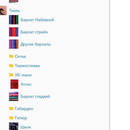
Ткань
Бархат Набивной
Бархат стрейч
Другие бархаты
Сетка
Термостежка
ХБ ткани
Атлас
Бархат гладкий
Габардин
Гипюр
Шелк