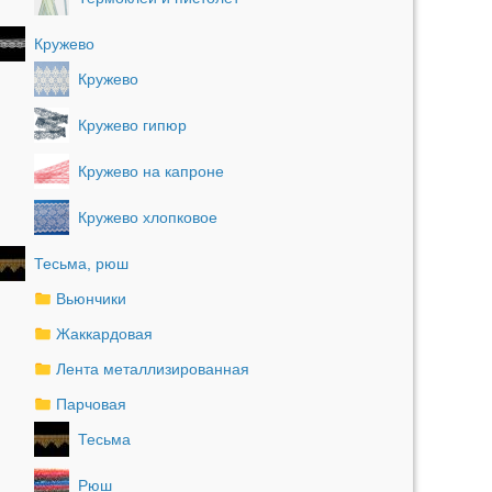
Кружево
Кружево
Кружево гипюр
Кружево на капроне
Кружево хлопковое
Тесьма, рюш
Вьюнчики
Жаккардовая
Лента металлизированная
Парчовая
Тесьма
Рюш