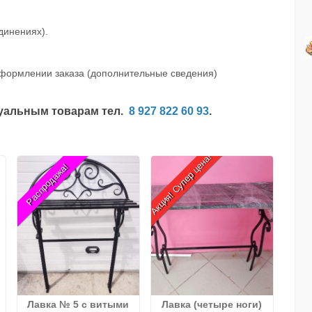
динениях).
оформлении заказа (дополнительные сведения)
туальным товарам тел.
8 927 822 60 93
.
Акция! Супер цена!
Распродажа!
Лавка № 5 с витыми
Лавка (четыре ноги)