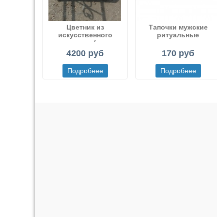
Цветник из
Тапочки мужские
искусственного
ритуальные
мрамора (или
декоративного бетона)
4200 руб
170 руб