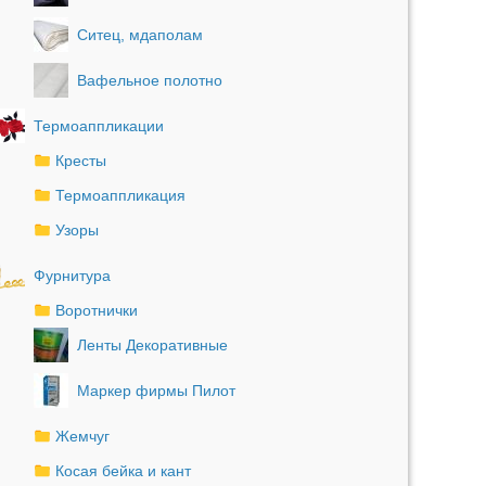
Ситец, мдаполам
Вафельное полотно
Термоаппликации
Кресты
Термоаппликация
Узоры
Фурнитура
Воротнички
Ленты Декоративные
Маркер фирмы Пилот
Жемчуг
Косая бейка и кант