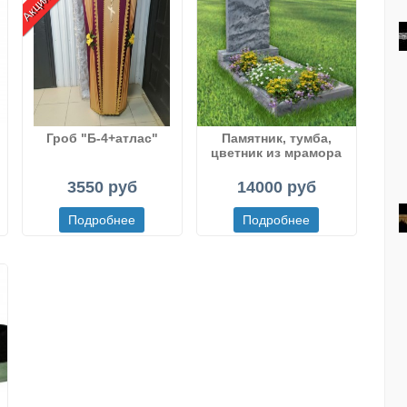
Гроб "Б-4+атлас"
Памятник, тумба,
цветник из мрамора
рисованного
(Полевского)
3550 руб
14000 руб