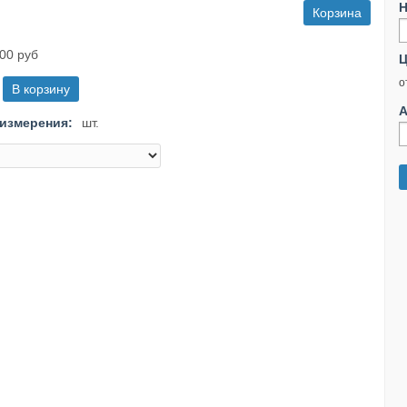
Н
Корзина
00 руб
Ц
о
А
измерения:
шт.