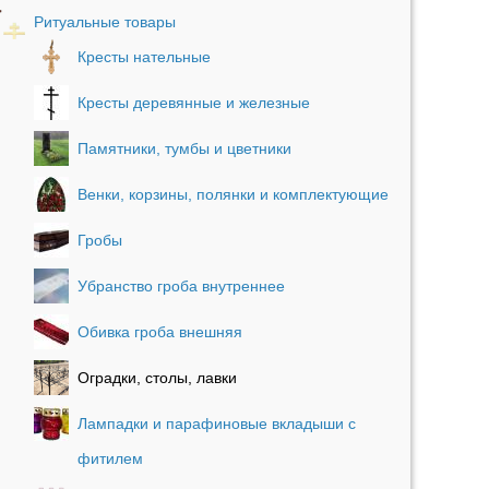
Ритуальные товары
Кресты нательные
Кресты деревянные и железные
Памятники, тумбы и цветники
Венки, корзины, полянки и комплектующие
Гробы
Убранство гроба внутреннее
Обивка гроба внешняя
Оградки, столы, лавки
Лампадки и парафиновые вкладыши с
фитилем