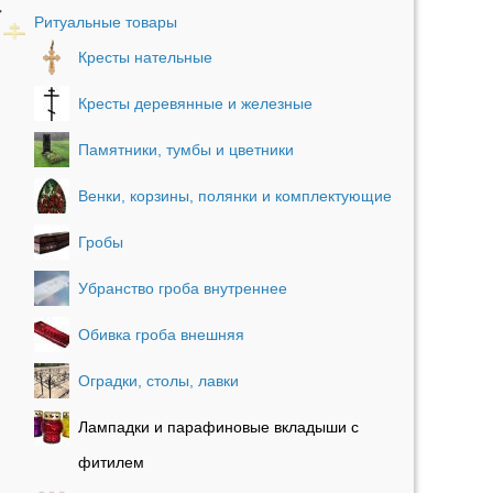
Ритуальные товары
Кресты нательные
Кресты деревянные и железные
Памятники, тумбы и цветники
Венки, корзины, полянки и комплектующие
Гробы
Убранство гроба внутреннее
Обивка гроба внешняя
Оградки, столы, лавки
Лампадки и парафиновые вкладыши с
фитилем