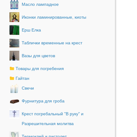
Масло лампадное
Иконки ламинированные, киоты
Ерш Елка
Таблички временные на крест
Вазы для цветов
Товары для погребения
Гайтан
Свечи
Фурнитура для гроба
Крест погребальный "В руку" и
Разрешительная молитва
Термоклей и пистолет