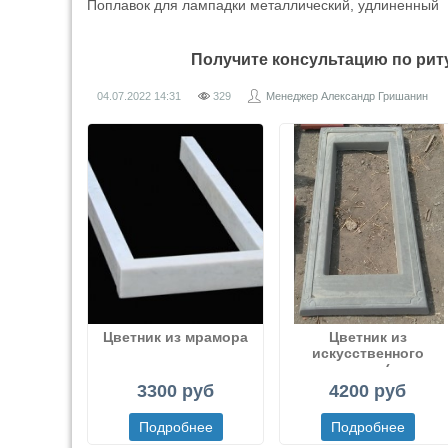
Поплавок для лампадки металлический, удлиненный
Получите консультацию по ри
04.07.2022
14:31
329
Менеджер Александр Гришанин
Цветник из мрамора
Цветник из
искусственного
мрамора (или
декоративного бетона
3300 руб
4200 руб