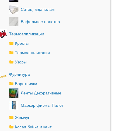
Ситец, мдаполам
Вафельное полотно
Термоаппликации
Кресты
Термоаппликация
Узоры
Фурнитура
Воротнички
Ленты Декоративные
Маркер фирмы Пилот
Жемчуг
Косая бейка и кант