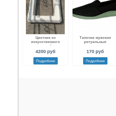
Цветник из
Тапочки мужские
искусственного
ритуальные
мрамора (или
декоративного бетона)
4200 руб
170 руб