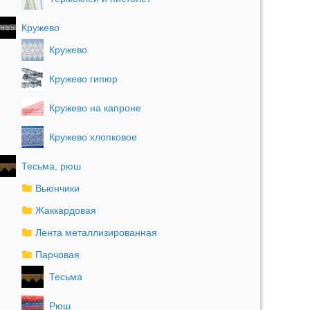
Кружево
Кружево
Кружево гипюр
Кружево на капроне
Кружево хлопковое
Тесьма, рюш
Вьюнчики
Жаккардовая
Лента металлизированная
Парчовая
Тесьма
Рюш