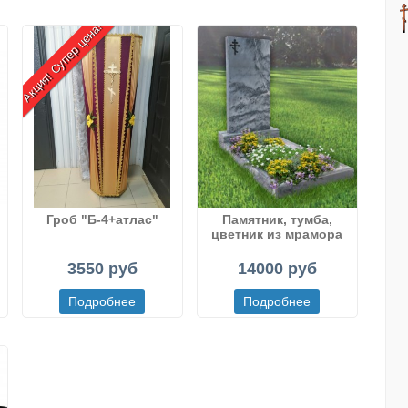
Акция! Супер цена!
Гроб "Б-4+атлас"
Памятник, тумба,
цветник из мрамора
рисованного
(Полевского)
3550 руб
14000 руб