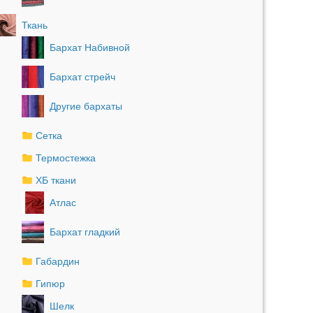
Ткань
Бархат Набивной
Бархат стрейч
Другие бархаты
Сетка
Термостежка
ХБ ткани
Атлас
Бархат гладкий
Габардин
Гипюр
Шелк