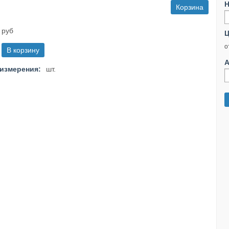
Н
Корзина
 руб
Ц
о
А
измерения:
шт.