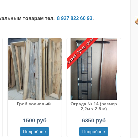
туальным товарам тел.
8 927 822 60 93
.
Акция! Супер цена!
Гроб сосновый.
Ограда № 14 (размер
2,2м х 2,5 м)
)
1500 руб
6350 руб